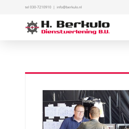
Ga
tel 030-7210910
|
info@berkulo.nl
naar
inhoud