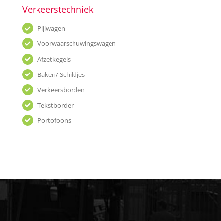
Verkeerstechniek
Pijlwagen
Voorwaarschuwingswagen
Afzetkegels
Baken/ Schildjes
Verkeersborden
Tekstborden
Portofoons