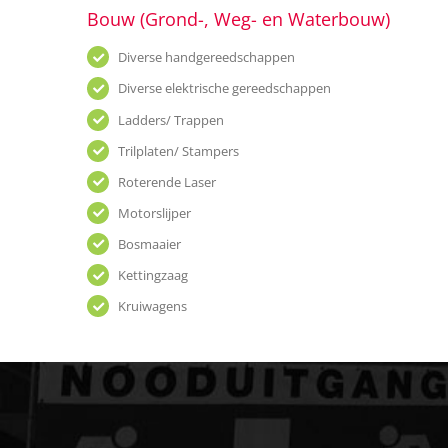
Bouw (Grond-, Weg- en Waterbouw)
Diverse handgereedschappen
Diverse elektrische gereedschappen
Ladders/ Trappen
Trilplaten/ Stampers
Roterende Laser
Motorslijper
Bosmaaier
Kettingzaag
Kruiwagens